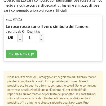
Questo mazzo sarà composto con bellissime rose rosse a gambo
medio arricchite con verdi decorativi. Insieme al mazzo di rose
sarà consegnato un’orso di rose artificiali
cod. 83426
Le rose rosse sono il vero simbolo dell’amore.
a partire da €
Quantità:
ORDINA ORA
Nella realizzazione dell´omaggio ci impegniamo ad utilizzare fiori e
piante di qualità e faremo tutto il possibile per rispecchiare il
prodotto scelto quanto a forma, contenuti e colori. Sono comunque
permesse sostituzioni di uno o più elementi per difficoltà di
reperibilità sul mercato e deperibilità del prodotto. Tali sostituzioni
si intendono accettate dal cliente ordinante a condizione che il
prodotto offra almeno lo stesso rapporto qualità/prezzo. Puoi