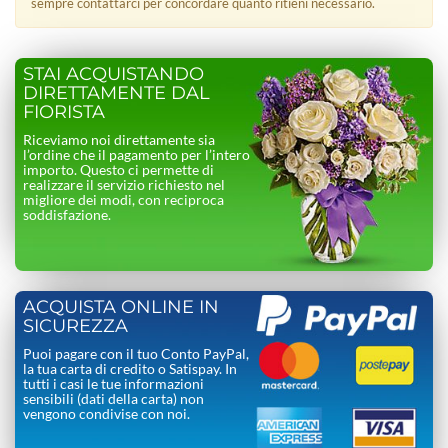
sempre contattarci per concordare quanto ritieni necessario.
STAI ACQUISTANDO
DIRETTAMENTE DAL
FIORISTA
Riceviamo noi direttamente sia
l’ordine che il pagamento per l’intero
importo. Questo ci permette di
realizzare il servizio richiesto nel
migliore dei modi, con reciproca
soddisfazione.
ACQUISTA ONLINE IN
SICUREZZA
Puoi pagare con il tuo Conto PayPal,
la tua carta di credito o Satispay. In
tutti i casi le tue informazioni
sensibili (dati della carta) non
vengono condivise con noi.