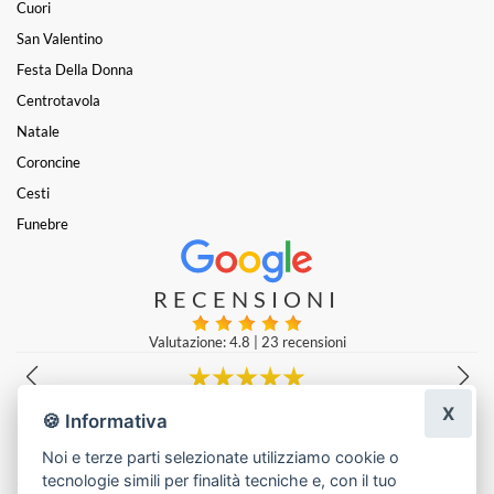
Cuori
San Valentino
Festa Della Donna
Centrotavola
Natale
Coroncine
Cesti
Funebre
RECENSIONI
Valutazione: 4.8
|
23 recensioni
X
Vengo dalla Germania e ho fatto realizzare qui un mazzo di fio
🍪 Informativa
orista del negozio di fiori ha fatto un lavoro davvero splendi
Beate Boni
|
Ultima modifica: 2 anni fa
Noi e terze parti selezionate utilizziamo cookie o
tecnologie simili per finalità tecniche e, con il tuo
Lascia una recensione