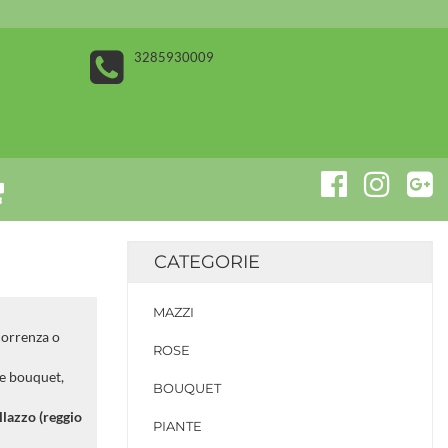
3285930009
CATEGORIE
MAZZI
correnza o
ROSE
re bouquet,
BOUQUET
ellazzo (reggio
PIANTE