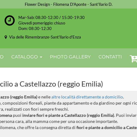
Flower Design - Filomena D'Aponte - Sant'Ilario D.
Mar-Sab: 08:30-12:30 / 15:30-19:30
Giovedì pomeriggio: chiuso
Dom: 08:30-12:30
Via delle Rimembranze-Sant'Ilario d'Enza
MO
CATALOGO
PHOTO GALLERY
CONTATTI
ilio a Castellazzo (reggio Emilia)
lazzo (reggio Emilia)
e nelle
altre località direttamente a domicilio
.
ee, composizioni floreali, piante da appartamento e da giardino per ogni ri
, realizzati con fiori sempre freschi.
ilomena
puoi
inviare fiori e piante a Castellazzo (reggio Emilia)
. Puoi invia
lla persona cara, alla mamma come per una occasione importante.
Filomena, che offre la consegna diretta di
fiori e piante a domicilio a Cast