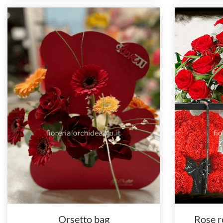
Orsetto bag
Rose r