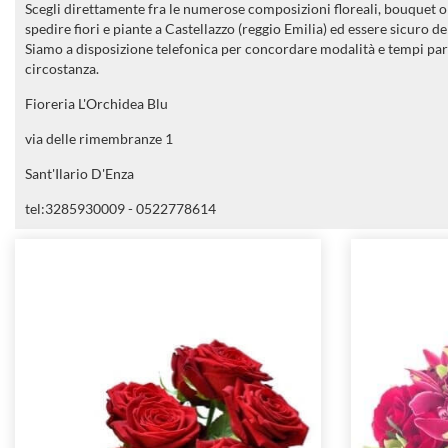
Scegli direttamente fra le numerose composizioni floreali, bouquet o m
spedire fiori e piante a Castellazzo (reggio Emilia) ed essere sicuro de
Siamo a disposizione telefonica per concordare modalità e tempi par
circostanza.
Fioreria L'Orchidea Blu
via delle rimembranze 1
Sant'Ilario D'Enza
tel:3285930009 - 0522778614