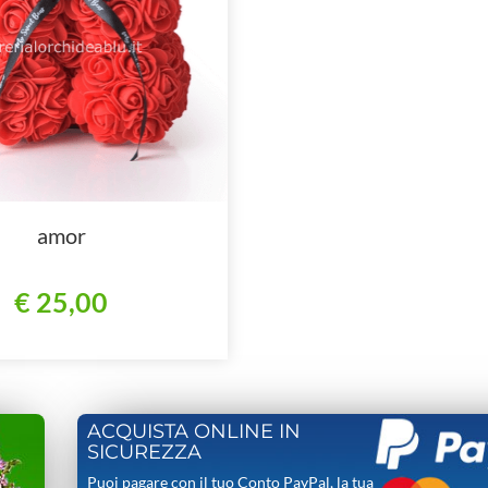
amor
€ 25,00
ACQUISTA ONLINE IN
SICUREZZA
Puoi pagare con il tuo Conto PayPal, la tua