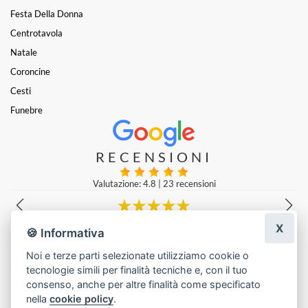
Festa Della Donna
Centrotavola
Natale
Coroncine
Cesti
Funebre
RECENSIONI
Valutazione: 4.8
|
23 recensioni
X
Vengo dalla Germania e ho fatto realizzare qui un mazzo di fiori... Il fi
🍪 Informativa
orista del negozio di fiori ha fatto un lavoro davvero splendido...
Beate Boni
|
Ultima modifica: 2 anni fa
Noi e terze parti selezionate utilizziamo cookie o
tecnologie simili per finalità tecniche e, con il tuo
Lascia una recensione
consenso, anche per altre finalità come specificato
nella
cookie policy
.