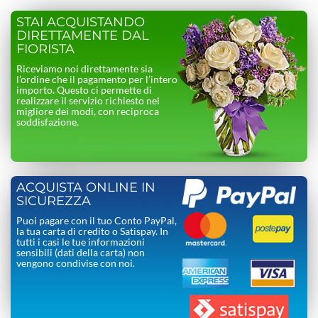
STAI ACQUISTANDO
DIRETTAMENTE DAL
FIORISTA
Riceviamo noi direttamente sia
l’ordine che il pagamento per l’intero
importo. Questo ci permette di
realizzare il servizio richiesto nel
migliore dei modi, con reciproca
soddisfazione.
ACQUISTA ONLINE IN
SICUREZZA
Puoi pagare con il tuo Conto PayPal,
la tua carta di credito o Satispay. In
tutti i casi le tue informazioni
sensibili (dati della carta) non
vengono condivise con noi.