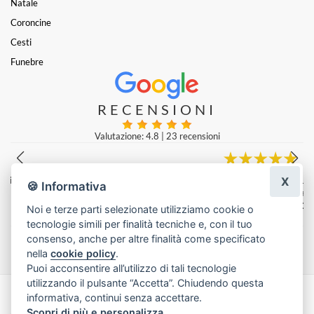
Natale
Coroncine
Cesti
Funebre
RECENSIONI
Valutazione: 4.8
|
23 recensioni
X
Vengo dalla Germania e ho fatto realizzare qui un mazzo di fiori... Il fi
🍪 Informativa
orista del negozio di fiori ha fatto un lavoro davvero splendido...
Beate Boni
|
Ultima modifica: 2 anni fa
Noi e terze parti selezionate utilizziamo cookie o
tecnologie simili per finalità tecniche e, con il tuo
Lascia una recensione
consenso, anche per altre finalità come specificato
nella
cookie policy
.
Puoi acconsentire all’utilizzo di tali tecnologie
utilizzando il pulsante “Accetta”. Chiudendo questa
informativa, continui senza accettare.
Made with
by
Infoser.it
-
Realizzazione Siti ecommerce per Fioristi
- ©
Scopri di più e personalizza