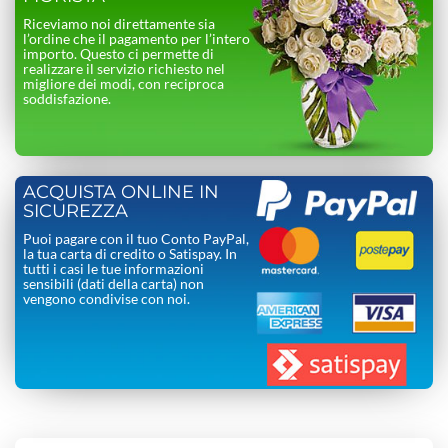
Riceviamo noi direttamente sia
l’ordine che il pagamento per l’intero
importo. Questo ci permette di
realizzare il servizio richiesto nel
migliore dei modi, con reciproca
soddisfazione.
ACQUISTA ONLINE IN
SICUREZZA
Puoi pagare con il tuo Conto PayPal,
la tua carta di credito o Satispay. In
tutti i casi le tue informazioni
sensibili (dati della carta) non
vengono condivise con noi.