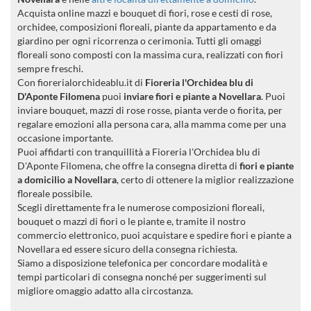
Acquista online mazzi e bouquet di fiori, rose e cesti di rose,
orchidee, composizioni floreali, piante da appartamento e da
giardino per ogni ricorrenza o cerimonia. Tutti gli omaggi
floreali sono composti con la massima cura, realizzati con fiori
sempre freschi.
Con fiorerialorchideablu.it di
Fioreria l'Orchidea blu di
D'Aponte Filomena
puoi
inviare fiori e piante a Novellara
. Puoi
inviare bouquet, mazzi di rose rosse, pianta verde o fiorita, per
regalare emozioni alla persona cara, alla mamma come per una
occasione importante.
Puoi affidarti con tranquillità a Fioreria l'Orchidea blu di
D'Aponte Filomena, che offre la consegna diretta di
fiori e piante
a domicilio a Novellara
, certo di ottenere la miglior realizzazione
floreale possibile.
Scegli direttamente fra le numerose composizioni floreali,
bouquet o mazzi di fiori o le piante e, tramite il nostro
commercio elettronico, puoi acquistare e spedire fiori e piante a
Novellara ed essere sicuro della consegna richiesta.
Siamo a disposizione telefonica per concordare modalità e
tempi particolari di consegna nonché per suggerimenti sul
migliore omaggio adatto alla circostanza.