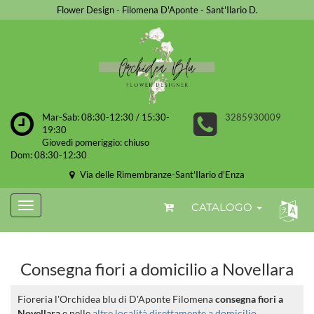
Flower Design - Filomena D'Aponte - Sant'Ilario D.
Mar-Sab: 08:30-12:30 / 15:30-
3285930009
19:30
Giovedì pomeriggio: chiuso
Dom: 08:30-12:30
Via delle Rimembranze-Sant'Ilario d'Enza
CATALOGO
Consegna fiori a domicilio a Novellara
Fioreria l'Orchidea blu di D'Aponte Filomena
consegna fiori a
Novellara
e nelle
altre località direttamente a domicilio
.