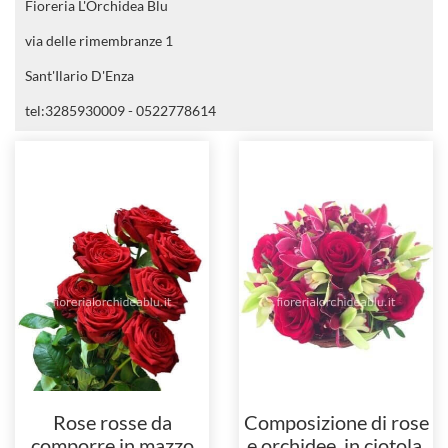
Fioreria L'Orchidea Blu
via delle rimembranze 1
Sant'Ilario D'Enza
tel:3285930009 - 0522778614
Rose rosse da
Composizione di rose
comporre in mazzo
e orchidee, in ciotola.