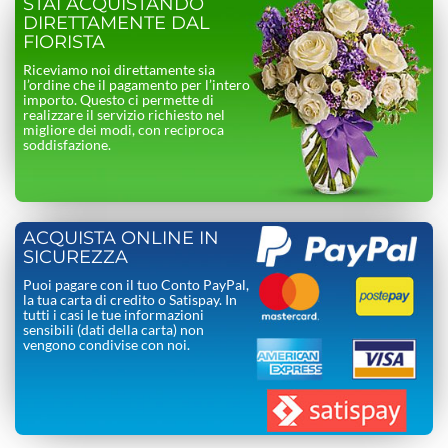
STAI ACQUISTANDO
DIRETTAMENTE DAL
FIORISTA
Riceviamo noi direttamente sia
l’ordine che il pagamento per l’intero
importo. Questo ci permette di
realizzare il servizio richiesto nel
migliore dei modi, con reciproca
soddisfazione.
ACQUISTA ONLINE IN
SICUREZZA
Puoi pagare con il tuo Conto PayPal,
la tua carta di credito o Satispay. In
tutti i casi le tue informazioni
sensibili (dati della carta) non
vengono condivise con noi.