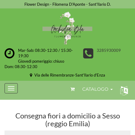
Flower Design - Filomena D'Aponte - Sant'Ilario D.
Mar-Sab: 08:30-12:30 / 15:30-
3285930009
19:30
Giovedì pomeriggio: chiuso
Dom: 08:30-12:30
Via delle Rimembranze-Sant'Ilario d'Enza
CATALOGO
Consegna fiori a domicilio a Sesso
(reggio Emilia)