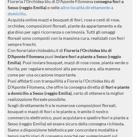
Fioreria l'Orchidea blu di D'Aponte Filomena
consegna fiori a
Sesso (reggio Emilia)
e nelle
altre località direttamente a
domicilio
.
Acquista online mazzi e bouquet di fiori, rose e cesti di rose,
orchidee, composizioni floreali, piante da appartamento e da
giardino per ogni ricorrenza o cerimonia. Tutti gli omaggi
floreali sono composti con la massima cura, realizzati con fiori
sempre freschi.
Con fiorerialorchideablu.it di
Fioreria l'Orchidea blu di
D'Aponte Filomena
puoi
inviare fiori e piante a Sesso (reggio
Emilia)
. Puoi inviare bouquet, mazzi di rose rosse, pianta verde o
fiorita, per regalare emozioni alla persona cara, alla mamma
come per una occasione importante.
Puoi affidarti con tranquillità a Fioreria l'Orchidea blu di
D'Aponte Filomena, che offre la consegna diretta di
fiori e piante
a domicilio a Sesso (reggio Emilia)
, certo di ottenere la miglior
realizzazione floreale possibile.
Scegli direttamente fra le numerose composizioni floreali,
bouquet o mazzi di fiori o le piante e, tramite il nostro
commercio elettronico, puoi acquistare e spedire fiori e piante a
Sesso (reggio Emilia) ed essere sicuro della consegna richiesta.
Siamo a disposizione telefonica per concordare modalità e
tempi particolari di consegna nonché per suggerimenti sul