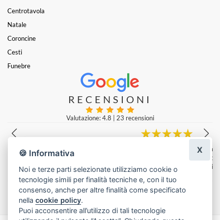
Centrotavola
Natale
Coroncine
Cesti
Funebre
RECENSIONI
Valutazione: 4.8
|
23 recensioni
X
Vengo dalla Germania e ho fatto realizzare qui un mazzo di fiori... Il fi
🍪 Informativa
orista del negozio di fiori ha fatto un lavoro davvero splendido...
Beate Boni
|
Ultima modifica: 2 anni fa
Noi e terze parti selezionate utilizziamo cookie o
tecnologie simili per finalità tecniche e, con il tuo
Lascia una recensione
consenso, anche per altre finalità come specificato
nella
cookie policy
.
Puoi acconsentire all’utilizzo di tali tecnologie