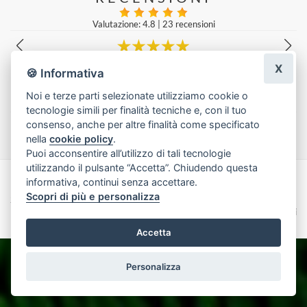
Valutazione: 4.8
|
23 recensioni
X
Vengo dalla Germania e ho fatto realizzare qui un mazzo di fiori...
🍪 Informativa
orista del negozio di fiori ha fatto un lavoro davvero splendido...
Beate Boni
|
Ultima modifica: 2 anni fa
Noi e terze parti selezionate utilizziamo cookie o
tecnologie simili per finalità tecniche e, con il tuo
Lascia una recensione
consenso, anche per altre finalità come specificato
nella
cookie policy
.
Puoi acconsentire all’utilizzo di tali tecnologie
utilizzando il pulsante “Accetta”. Chiudendo questa
informativa, continui senza accettare.
Made with
by
Infoser.it
-
Realizzazione Siti ecommerce per Fioristi
- ©
Scopri di più e personalizza
2026
Privacy Policy
Cookie Policy
Termini e Condizioni
Accetta
Personalizza