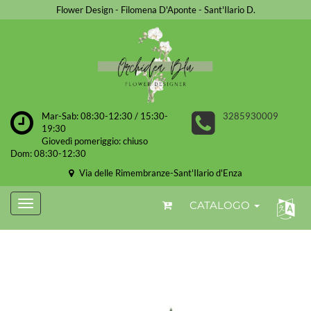
Flower Design - Filomena D'Aponte - Sant'Ilario D.
Mar-Sab: 08:30-12:30 / 15:30-
3285930009
19:30
Giovedì pomeriggio: chiuso
Dom: 08:30-12:30
Via delle Rimembranze-Sant'Ilario d'Enza
CATALOGO