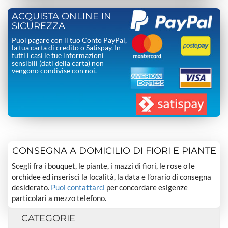
ACQUISTA ONLINE IN
SICUREZZA
Puoi pagare con il tuo Conto PayPal,
la tua carta di credito o Satispay. In
tutti i casi le tue informazioni
sensibili (dati della carta) non
vengono condivise con noi.
CONSEGNA A DOMICILIO DI FIORI E PIANTE
Scegli fra i bouquet, le piante, i mazzi di fiori, le rose o le
orchidee ed inserisci la località, la data e l’orario di consegna
desiderato.
Puoi contattarci
per concordare esigenze
particolari a mezzo telefono.
CATEGORIE