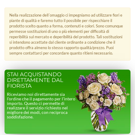
Nella realizzazione dell´omaggio ci impegniamo ad utilizzare fiori e
piante di qualità e faremo tutto il possibile per rispecchiare il
prodotto scelto quanto a forma, contenuti e colori. Sono comunque
permesse sostituzioni di uno o più elementi per difficoltà di
reperibilità sul mercato e deperibilità del prodotto. Tali sostituzioni
si intendono accettate dal cliente ordinante a condizione che il
prodotto offra almeno lo stesso rapporto qualità/prezzo. Puoi
sempre contattarci per concordare quanto ritieni necessario.
STAI ACQUISTANDO
DIRETTAMENTE DAL
FIORISTA
Riceviamo noi direttamente sia
l’ordine che il pagamento per l’intero
importo. Questo ci permette di
realizzare il servizio richiesto nel
migliore dei modi, con reciproca
soddisfazione.